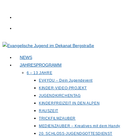
Zum
Inhalt
springen
NEWS
JAHRESPROGRAMM
6 – 13 JAHRE
EV4YOU – Dein Jugendevent
KINDER-VIDEO-PROJEKT
JUGENDKIRCHENTAG
KINDERFREIZEIT IN DEN ALPEN
RAUSZEIT
TRICKFILMZAUBER
MEDIENZAUBER – Kreatives mit dem Handy
20. SCHLOSS-JUGENDGOTTESDIENST