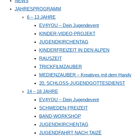
NEWS
close
JAHRESPROGRAMM
the
6 – 13 JAHRE
search
EV4YOU – Dein Jugendevent
panel.
KINDER-VIDEO-PROJEKT
JUGENDKIRCHENTAG
KINDERFREIZEIT IN DEN ALPEN
RAUSZEIT
TRICKFILMZAUBER
MEDIENZAUBER – Kreatives mit dem Handy
20. SCHLOSS-JUGENDGOTTESDIENST
14 – 18 JAHRE
EV4YOU – Dein Jugendevent
SCHWEDEN-FREIZEIT
BAND-WORKSHOP
JUGENDKIRCHENTAG
JUGENDFAHRT NACH TAIZÉ