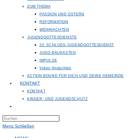
ZUM THEMA
PASSION UND OSTERN
REFORMATION
WEIHNACHTEN
JUGENDGOTTESDIENSTE
20. SCHLOSS-JUGENDGOTTESDIENST
JUGO-BAUKASTEN
IMPULSE
Video-Andachten
ACTION BOUND FÜR DICH UND DEINE GEMEINDE
KONTAKT
KONTAKT
KINDER- UND JUGENDSCHUTZ
Website-
Suche
Press
umschalten
Escape
Menü
Schließen
to