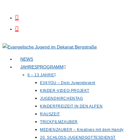
Zum
Inhalt
springen
NEWS
JAHRESPROGRAMM
6 – 13 JAHRE
EV4YOU – Dein Jugendevent
KINDER-VIDEO-PROJEKT
JUGENDKIRCHENTAG
KINDERFREIZEIT IN DEN ALPEN
RAUSZEIT
TRICKFILMZAUBER
MEDIENZAUBER – Kreatives mit dem Handy
20. SCHLOSS-JUGENDGOTTESDIENST