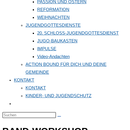
PASSION UND OSTERN
REFORMATION
WEIHNACHTEN
JUGENDGOTTESDIENSTE
20. SCHLOSS-JUGENDGOTTESDIENST
JUGO-BAUKASTEN
IMPULSE
Video-Andachten
ACTION BOUND FÜR DICH UND DEINE
GEMEINDE
KONTAKT
KONTAKT
KINDER- UND JUGENDSCHUTZ
Website-
Suche
Diese
umschalten
Website
durchsuchen