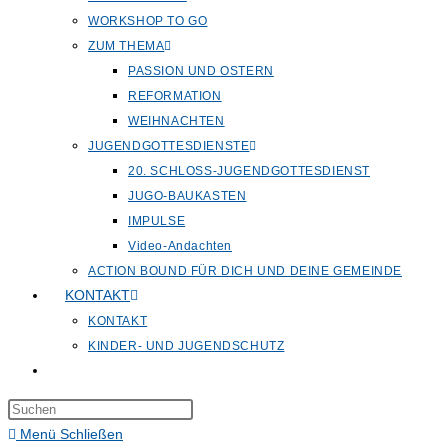
WORKSHOP TO GO
ZUM THEMA
PASSION UND OSTERN
REFORMATION
WEIHNACHTEN
JUGENDGOTTESDIENSTE
20. SCHLOSS-JUGENDGOTTESDIENST
JUGO-BAUKASTEN
IMPULSE
Video-Andachten
ACTION BOUND FÜR DICH UND DEINE GEMEINDE
KONTAKT
KONTAKT
KINDER- UND JUGENDSCHUTZ
Website-
Suche
Press
umschalten
Escape
Menü
Schließen