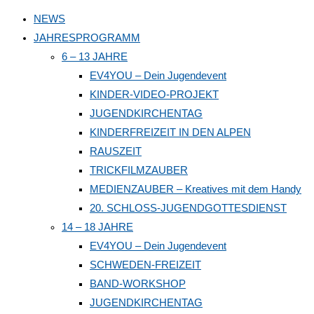
to
NEWS
close
JAHRESPROGRAMM
the
6 – 13 JAHRE
search
EV4YOU – Dein Jugendevent
panel.
KINDER-VIDEO-PROJEKT
JUGENDKIRCHENTAG
KINDERFREIZEIT IN DEN ALPEN
RAUSZEIT
TRICKFILMZAUBER
MEDIENZAUBER – Kreatives mit dem Handy
20. SCHLOSS-JUGENDGOTTESDIENST
14 – 18 JAHRE
EV4YOU – Dein Jugendevent
SCHWEDEN-FREIZEIT
BAND-WORKSHOP
JUGENDKIRCHENTAG