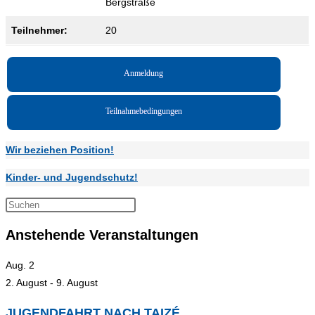
Bergstraße
Teilnehmer:
20
Anmeldung
Teilnahmebedingungen
Wir beziehen Position!
Kinder- und Jugendschutz!
Press
Escape
Anstehende Veranstaltungen
to
close
Aug.
2
the
2. August
-
9. August
search
panel.
JUGENDFAHRT NACH TAIZÉ