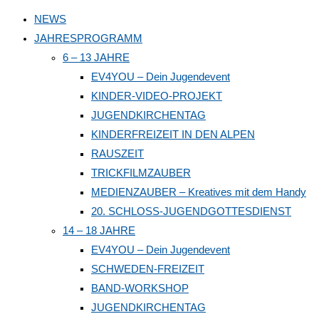
to
NEWS
close
JAHRESPROGRAMM
the
6 – 13 JAHRE
search
EV4YOU – Dein Jugendevent
panel.
KINDER-VIDEO-PROJEKT
JUGENDKIRCHENTAG
KINDERFREIZEIT IN DEN ALPEN
RAUSZEIT
TRICKFILMZAUBER
MEDIENZAUBER – Kreatives mit dem Handy
20. SCHLOSS-JUGENDGOTTESDIENST
14 – 18 JAHRE
EV4YOU – Dein Jugendevent
SCHWEDEN-FREIZEIT
BAND-WORKSHOP
JUGENDKIRCHENTAG