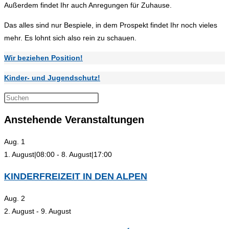
Außerdem findet Ihr auch Anregungen für Zuhause.
Das alles sind nur Bespiele, in dem Prospekt findet Ihr noch vieles
mehr. Es lohnt sich also rein zu schauen.
Wir beziehen Position!
Kinder- und Jugendschutz!
Press
Escape
Anstehende Veranstaltungen
to
close
Aug.
1
the
1. August|08:00
-
8. August|17:00
search
panel.
KINDERFREIZEIT IN DEN ALPEN
Aug.
2
2. August
-
9. August