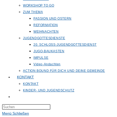
WORKSHOP TO GO
ZUM THEMA
PASSION UND OSTERN
REFORMATION
WEIHNACHTEN
JUGENDGOTTESDIENSTE
20. SCHLOSS-JUGENDGOTTESDIENST
JUGO-BAUKASTEN
IMPULSE
Video-Andachten
ACTION BOUND FÜR DICH UND DEINE GEMEINDE
KONTAKT
KONTAKT
KINDER- UND JUGENDSCHUTZ
Website-
Suche
Press
umschalten
Escape
Menü
Schließen