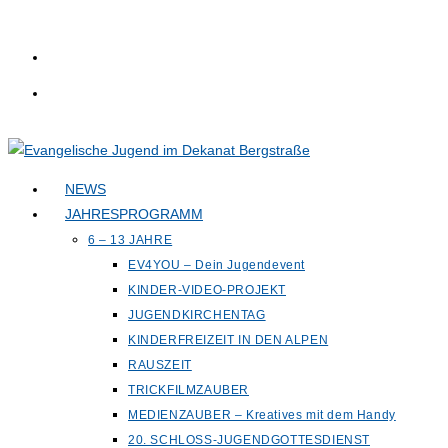
Zum
Inhalt
springen
NEWS
JAHRESPROGRAMM
6 – 13 JAHRE
EV4YOU – Dein Jugendevent
KINDER-VIDEO-PROJEKT
JUGENDKIRCHENTAG
KINDERFREIZEIT IN DEN ALPEN
RAUSZEIT
TRICKFILMZAUBER
MEDIENZAUBER – Kreatives mit dem Handy
20. SCHLOSS-JUGENDGOTTESDIENST