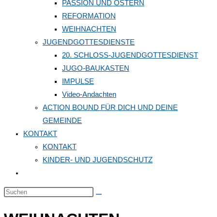
PASSION UND OSTERN
REFORMATION
WEIHNACHTEN
JUGENDGOTTESDIENSTE
20. SCHLOSS-JUGENDGOTTESDIENST
JUGO-BAUKASTEN
IMPULSE
Video-Andachten
ACTION BOUND FÜR DICH UND DEINE
GEMEINDE
KONTAKT
KONTAKT
KINDER- UND JUGENDSCHUTZ
Website-
Suche
Diese
umschalten
Website
durchsuchen