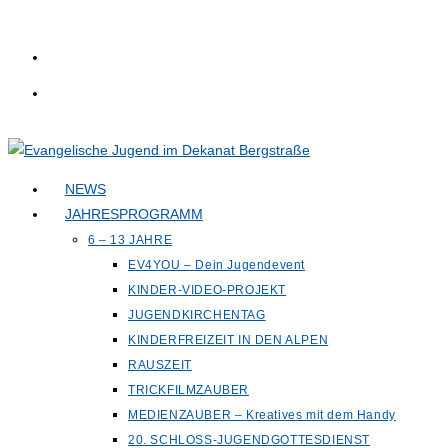
Zum
Inhalt
springen
NEWS
JAHRESPROGRAMM
6 – 13 JAHRE
EV4YOU – Dein Jugendevent
KINDER-VIDEO-PROJEKT
JUGENDKIRCHENTAG
KINDERFREIZEIT IN DEN ALPEN
RAUSZEIT
TRICKFILMZAUBER
MEDIENZAUBER – Kreatives mit dem Handy
20. SCHLOSS-JUGENDGOTTESDIENST