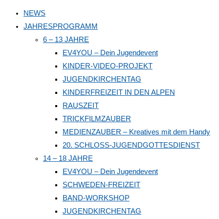
to
NEWS
close
JAHRESPROGRAMM
the
6 – 13 JAHRE
search
EV4YOU – Dein Jugendevent
panel.
KINDER-VIDEO-PROJEKT
JUGENDKIRCHENTAG
KINDERFREIZEIT IN DEN ALPEN
RAUSZEIT
TRICKFILMZAUBER
MEDIENZAUBER – Kreatives mit dem Handy
20. SCHLOSS-JUGENDGOTTESDIENST
14 – 18 JAHRE
EV4YOU – Dein Jugendevent
SCHWEDEN-FREIZEIT
BAND-WORKSHOP
JUGENDKIRCHENTAG