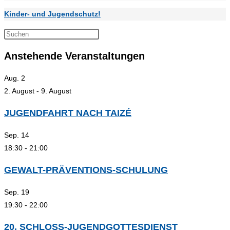
Kinder- und Jugendschutz!
Press
Escape
Anstehende Veranstaltungen
to
close
Aug.
2
the
2. August
-
9. August
search
panel.
JUGENDFAHRT NACH TAIZÉ
Sep.
14
18:30
-
21:00
GEWALT-PRÄVENTIONS-SCHULUNG
Sep.
19
19:30
-
22:00
20. SCHLOSS-JUGENDGOTTESDIENST