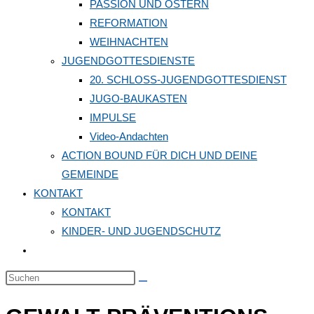
PASSION UND OSTERN
REFORMATION
WEIHNACHTEN
JUGENDGOTTESDIENSTE
20. SCHLOSS-JUGENDGOTTESDIENST
JUGO-BAUKASTEN
IMPULSE
Video-Andachten
ACTION BOUND FÜR DICH UND DEINE
GEMEINDE
KONTAKT
KONTAKT
KINDER- UND JUGENDSCHUTZ
Website-
Suche
Diese
umschalten
Website
durchsuchen