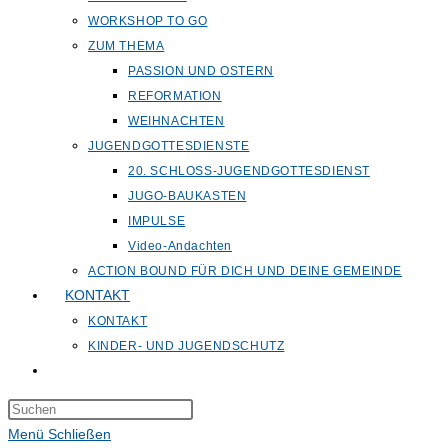
WORKSHOP TO GO
ZUM THEMA
PASSION UND OSTERN
REFORMATION
WEIHNACHTEN
JUGENDGOTTESDIENSTE
20. SCHLOSS-JUGENDGOTTESDIENST
JUGO-BAUKASTEN
IMPULSE
Video-Andachten
ACTION BOUND FÜR DICH UND DEINE GEMEINDE
KONTAKT
KONTAKT
KINDER- UND JUGENDSCHUTZ
Website-
Suche
Press
umschalten
Escape
Menü
Schließen