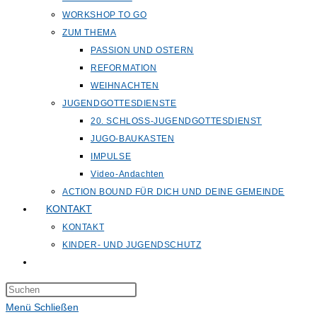
WORKSHOP TO GO
ZUM THEMA
PASSION UND OSTERN
REFORMATION
WEIHNACHTEN
JUGENDGOTTESDIENSTE
20. SCHLOSS-JUGENDGOTTESDIENST
JUGO-BAUKASTEN
IMPULSE
Video-Andachten
ACTION BOUND FÜR DICH UND DEINE GEMEINDE
KONTAKT
KONTAKT
KINDER- UND JUGENDSCHUTZ
Website-
Suche
Press
umschalten
Escape
Menü
Schließen