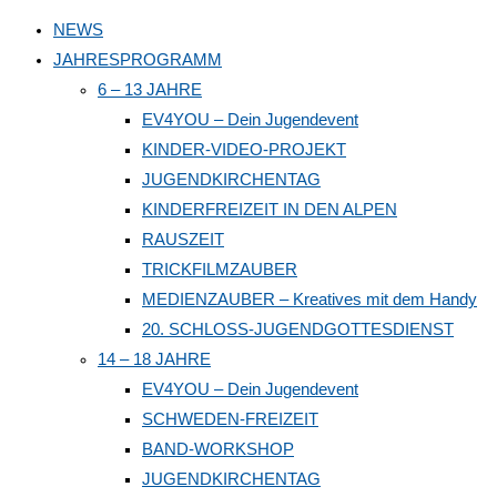
to
NEWS
close
JAHRESPROGRAMM
the
6 – 13 JAHRE
search
EV4YOU – Dein Jugendevent
panel.
KINDER-VIDEO-PROJEKT
JUGENDKIRCHENTAG
KINDERFREIZEIT IN DEN ALPEN
RAUSZEIT
TRICKFILMZAUBER
MEDIENZAUBER – Kreatives mit dem Handy
20. SCHLOSS-JUGENDGOTTESDIENST
14 – 18 JAHRE
EV4YOU – Dein Jugendevent
SCHWEDEN-FREIZEIT
BAND-WORKSHOP
JUGENDKIRCHENTAG