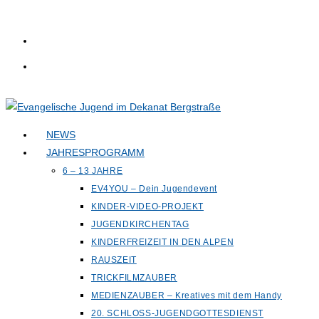
Zum
Inhalt
springen
NEWS
JAHRESPROGRAMM
6 – 13 JAHRE
EV4YOU – Dein Jugendevent
KINDER-VIDEO-PROJEKT
JUGENDKIRCHENTAG
KINDERFREIZEIT IN DEN ALPEN
RAUSZEIT
TRICKFILMZAUBER
MEDIENZAUBER – Kreatives mit dem Handy
20. SCHLOSS-JUGENDGOTTESDIENST