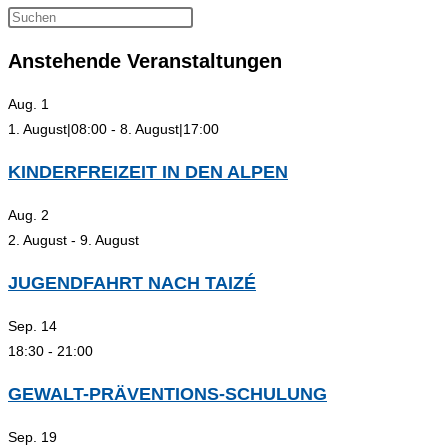
Press
Escape
Anstehende Veranstaltungen
to
close
Aug.
1
the
1. August|08:00
-
8. August|17:00
search
panel.
KINDERFREIZEIT IN DEN ALPEN
Aug.
2
2. August
-
9. August
JUGENDFAHRT NACH TAIZÉ
Sep.
14
18:30
-
21:00
GEWALT-PRÄVENTIONS-SCHULUNG
Sep.
19