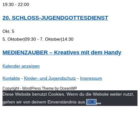
19:30
-
22:00
20. SCHLOSS-JUGENDGOTTESDIENST
Okt.
5
5. Oktober|09:30
-
7. Oktober|14:30
MEDIENZAUBER – Kreatives mit dem Handy
Kalender anzeigen
Kontakte
-
Kinder- und Jugendschutz
-
Impressum
Copyright - WordPress Theme by OceanWP
Diese Website benutzt Cookies. Wenn du die Website weiter nutzt,
gehen wir von deinem Einverständnis aus.
OK