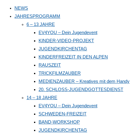
to
NEWS
close
JAHRESPROGRAMM
the
6 – 13 JAHRE
search
EV4YOU – Dein Jugendevent
panel.
KINDER-VIDEO-PROJEKT
JUGENDKIRCHENTAG
KINDERFREIZEIT IN DEN ALPEN
RAUSZEIT
TRICKFILMZAUBER
MEDIENZAUBER – Kreatives mit dem Handy
20. SCHLOSS-JUGENDGOTTESDIENST
14 – 18 JAHRE
EV4YOU – Dein Jugendevent
SCHWEDEN-FREIZEIT
BAND-WORKSHOP
JUGENDKIRCHENTAG