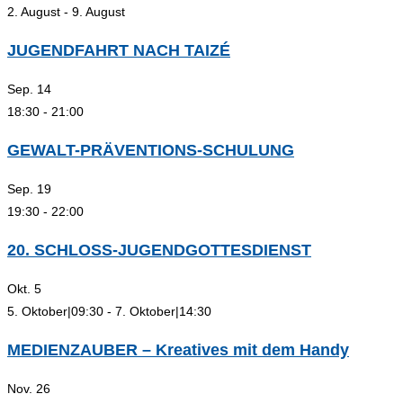
the
2. August
-
9. August
search
panel.
JUGENDFAHRT NACH TAIZÉ
Sep.
14
18:30
-
21:00
GEWALT-PRÄVENTIONS-SCHULUNG
Sep.
19
19:30
-
22:00
20. SCHLOSS-JUGENDGOTTESDIENST
Okt.
5
5. Oktober|09:30
-
7. Oktober|14:30
MEDIENZAUBER – Kreatives mit dem Handy
Nov.
26