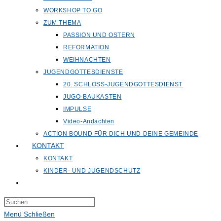
WORKSHOP TO GO
ZUM THEMA
PASSION UND OSTERN
REFORMATION
WEIHNACHTEN
JUGENDGOTTESDIENSTE
20. SCHLOSS-JUGENDGOTTESDIENST
JUGO-BAUKASTEN
IMPULSE
Video-Andachten
ACTION BOUND FÜR DICH UND DEINE GEMEINDE
KONTAKT
KONTAKT
KINDER- UND JUGENDSCHUTZ
Website-
Suche
Press
umschalten
Escape
Menü
Schließen