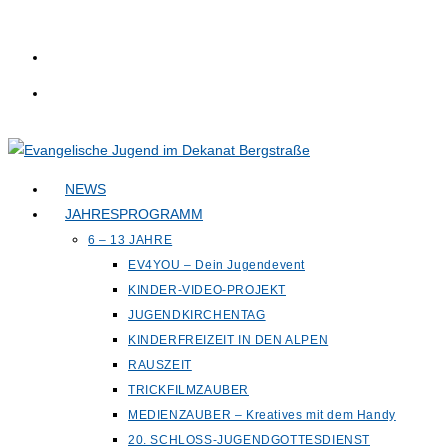
Zum
Inhalt
springen
NEWS
JAHRESPROGRAMM
6 – 13 JAHRE
EV4YOU – Dein Jugendevent
KINDER-VIDEO-PROJEKT
JUGENDKIRCHENTAG
KINDERFREIZEIT IN DEN ALPEN
RAUSZEIT
TRICKFILMZAUBER
MEDIENZAUBER – Kreatives mit dem Handy
20. SCHLOSS-JUGENDGOTTESDIENST