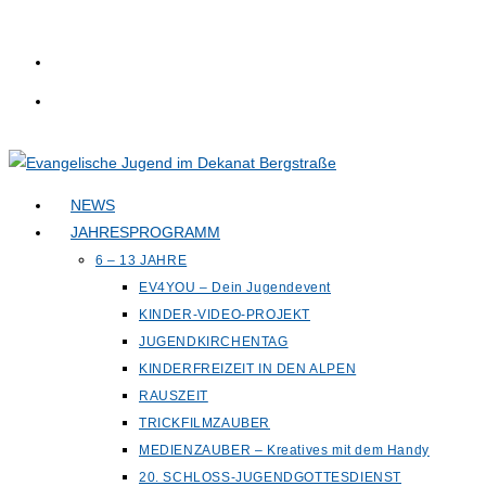
Zum
Inhalt
springen
NEWS
JAHRESPROGRAMM
6 – 13 JAHRE
EV4YOU – Dein Jugendevent
KINDER-VIDEO-PROJEKT
JUGENDKIRCHENTAG
KINDERFREIZEIT IN DEN ALPEN
RAUSZEIT
TRICKFILMZAUBER
MEDIENZAUBER – Kreatives mit dem Handy
20. SCHLOSS-JUGENDGOTTESDIENST