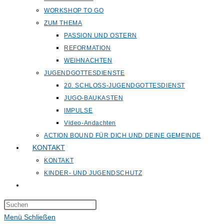
WORKSHOP TO GO
ZUM THEMA
PASSION UND OSTERN
REFORMATION
WEIHNACHTEN
JUGENDGOTTESDIENSTE
20. SCHLOSS-JUGENDGOTTESDIENST
JUGO-BAUKASTEN
IMPULSE
Video-Andachten
ACTION BOUND FÜR DICH UND DEINE GEMEINDE
KONTAKT
KONTAKT
KINDER- UND JUGENDSCHUTZ
Website-
Suche
Press
umschalten
Escape
Menü
Schließen