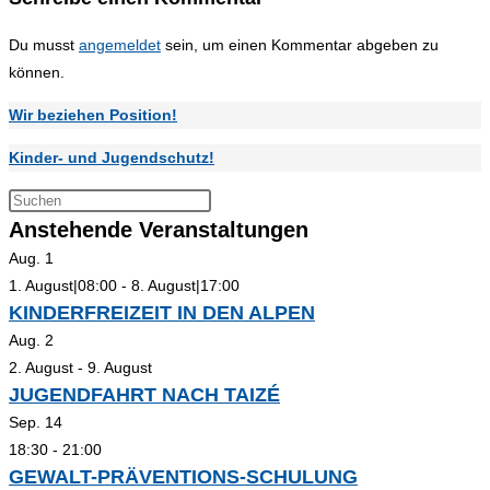
Du musst
angemeldet
sein, um einen Kommentar abgeben zu
können.
Wir beziehen Position!
Kinder- und Jugendschutz!
Press
Anstehende Veranstaltungen
Escape
to
Aug.
1
close
1. August|08:00
-
8. August|17:00
the
KINDERFREIZEIT IN DEN ALPEN
search
Aug.
2
panel.
2. August
-
9. August
JUGENDFAHRT NACH TAIZÉ
Sep.
14
18:30
-
21:00
GEWALT-PRÄVENTIONS-SCHULUNG