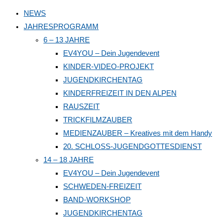
to
NEWS
close
JAHRESPROGRAMM
the
6 – 13 JAHRE
search
EV4YOU – Dein Jugendevent
panel.
KINDER-VIDEO-PROJEKT
JUGENDKIRCHENTAG
KINDERFREIZEIT IN DEN ALPEN
RAUSZEIT
TRICKFILMZAUBER
MEDIENZAUBER – Kreatives mit dem Handy
20. SCHLOSS-JUGENDGOTTESDIENST
14 – 18 JAHRE
EV4YOU – Dein Jugendevent
SCHWEDEN-FREIZEIT
BAND-WORKSHOP
JUGENDKIRCHENTAG