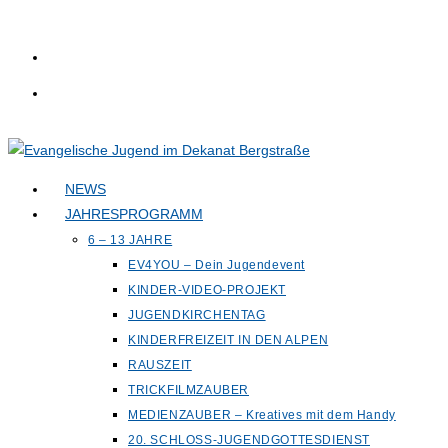
Zum
Inhalt
springen
NEWS
JAHRESPROGRAMM
6 – 13 JAHRE
EV4YOU – Dein Jugendevent
KINDER-VIDEO-PROJEKT
JUGENDKIRCHENTAG
KINDERFREIZEIT IN DEN ALPEN
RAUSZEIT
TRICKFILMZAUBER
MEDIENZAUBER – Kreatives mit dem Handy
20. SCHLOSS-JUGENDGOTTESDIENST