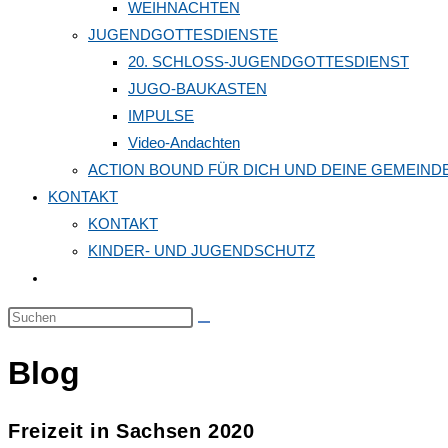
WEIHNACHTEN
JUGENDGOTTESDIENSTE
20. SCHLOSS-JUGENDGOTTESDIENST
JUGO-BAUKASTEN
IMPULSE
Video-Andachten
ACTION BOUND FÜR DICH UND DEINE GEMEIND
KONTAKT
KONTAKT
KINDER- UND JUGENDSCHUTZ
Website-
Suche
Diese
umschalten
Website
Blog
durchsuchen
Freizeit in Sachsen 2020