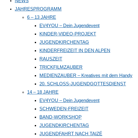
NEWS
close
JAHRESPROGRAMM
the
6 – 13 JAHRE
search
EV4YOU – Dein Jugendevent
panel.
KINDER-VIDEO-PROJEKT
JUGENDKIRCHENTAG
KINDERFREIZEIT IN DEN ALPEN
RAUSZEIT
TRICKFILMZAUBER
MEDIENZAUBER – Kreatives mit dem Handy
20. SCHLOSS-JUGENDGOTTESDIENST
14 – 18 JAHRE
EV4YOU – Dein Jugendevent
SCHWEDEN-FREIZEIT
BAND-WORKSHOP
JUGENDKIRCHENTAG
JUGENDFAHRT NACH TAIZÉ