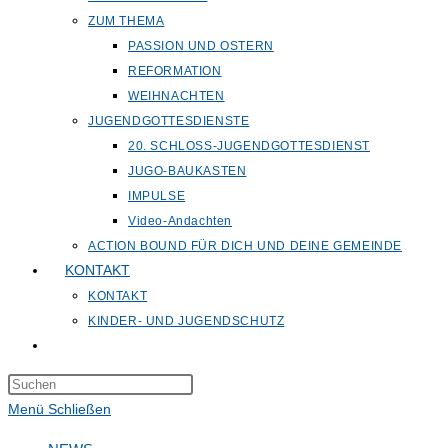
ZUM THEMA
PASSION UND OSTERN
REFORMATION
WEIHNACHTEN
JUGENDGOTTESDIENSTE
20. SCHLOSS-JUGENDGOTTESDIENST
JUGO-BAUKASTEN
IMPULSE
Video-Andachten
ACTION BOUND FÜR DICH UND DEINE GEMEINDE
KONTAKT
KONTAKT
KINDER- UND JUGENDSCHUTZ
Website-
Suche
Press
umschalten
Escape
Menü
Schließen
to