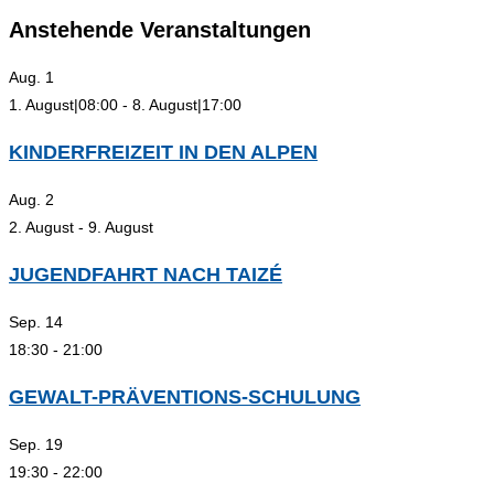
Escape
Anstehende Veranstaltungen
to
close
Aug.
1
the
1. August|08:00
-
8. August|17:00
search
panel.
KINDERFREIZEIT IN DEN ALPEN
Aug.
2
2. August
-
9. August
JUGENDFAHRT NACH TAIZÉ
Sep.
14
18:30
-
21:00
GEWALT-PRÄVENTIONS-SCHULUNG
Sep.
19
19:30
-
22:00