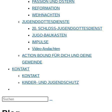
PASSION UND OSTERN
REFORMATION
WEIHNACHTEN
JUGENDGOTTESDIENSTE
20. SCHLOSS-JUGENDGOTTESDIENST
JUGO-BAUKASTEN
IMPULSE
Video-Andachten
ACTION BOUND FÜR DICH UND DEINE
GEMEINDE
KONTAKT
KONTAKT
KINDER- UND JUGENDSCHUTZ
Website-
Suche
Diese
umschalten
Website
durchsuchen