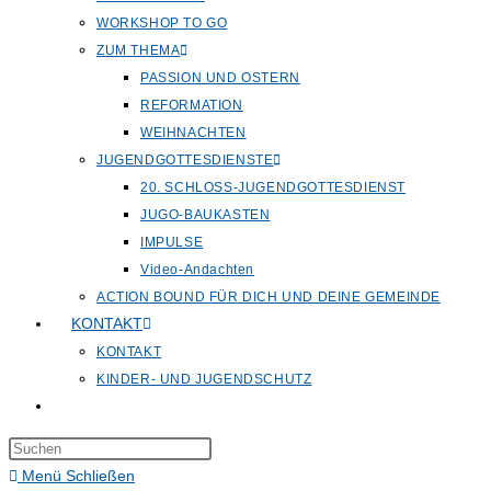
WORKSHOP TO GO
ZUM THEMA
PASSION UND OSTERN
REFORMATION
WEIHNACHTEN
JUGENDGOTTESDIENSTE
20. SCHLOSS-JUGENDGOTTESDIENST
JUGO-BAUKASTEN
IMPULSE
Video-Andachten
ACTION BOUND FÜR DICH UND DEINE GEMEINDE
KONTAKT
KONTAKT
KINDER- UND JUGENDSCHUTZ
Website-
Suche
Press
umschalten
Escape
Menü
Schließen