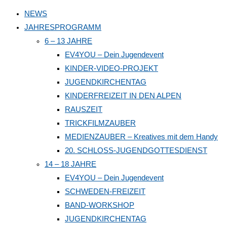
to
NEWS
close
JAHRESPROGRAMM
the
6 – 13 JAHRE
search
EV4YOU – Dein Jugendevent
panel.
KINDER-VIDEO-PROJEKT
JUGENDKIRCHENTAG
KINDERFREIZEIT IN DEN ALPEN
RAUSZEIT
TRICKFILMZAUBER
MEDIENZAUBER – Kreatives mit dem Handy
20. SCHLOSS-JUGENDGOTTESDIENST
14 – 18 JAHRE
EV4YOU – Dein Jugendevent
SCHWEDEN-FREIZEIT
BAND-WORKSHOP
JUGENDKIRCHENTAG