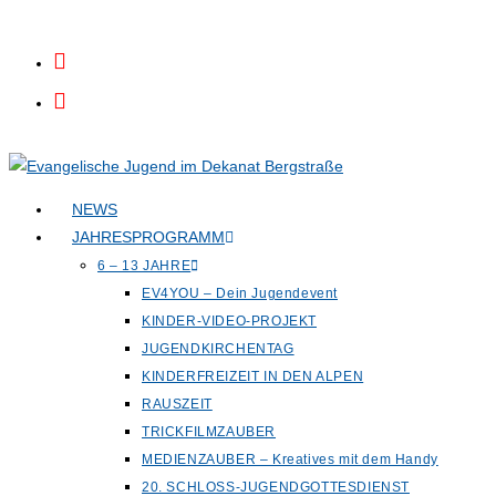
Zum
Inhalt
springen
NEWS
JAHRESPROGRAMM
6 – 13 JAHRE
EV4YOU – Dein Jugendevent
KINDER-VIDEO-PROJEKT
JUGENDKIRCHENTAG
KINDERFREIZEIT IN DEN ALPEN
RAUSZEIT
TRICKFILMZAUBER
MEDIENZAUBER – Kreatives mit dem Handy
20. SCHLOSS-JUGENDGOTTESDIENST