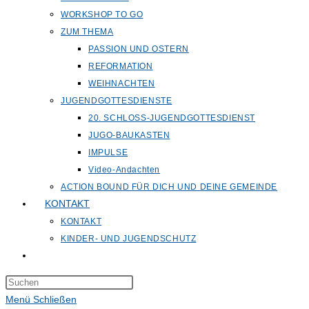
WORKSHOP TO GO
ZUM THEMA
PASSION UND OSTERN
REFORMATION
WEIHNACHTEN
JUGENDGOTTESDIENSTE
20. SCHLOSS-JUGENDGOTTESDIENST
JUGO-BAUKASTEN
IMPULSE
Video-Andachten
ACTION BOUND FÜR DICH UND DEINE GEMEINDE
KONTAKT
KONTAKT
KINDER- UND JUGENDSCHUTZ
Website-
Suche
Press
umschalten
Escape
Menü
Schließen