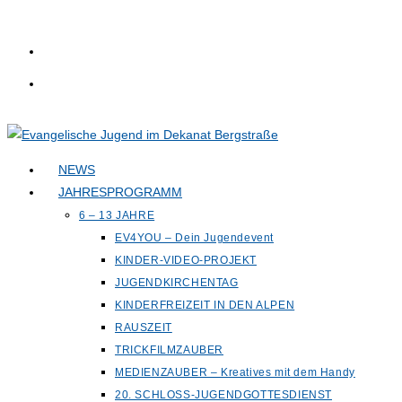
Zum
Inhalt
springen
NEWS
JAHRESPROGRAMM
6 – 13 JAHRE
EV4YOU – Dein Jugendevent
KINDER-VIDEO-PROJEKT
JUGENDKIRCHENTAG
KINDERFREIZEIT IN DEN ALPEN
RAUSZEIT
TRICKFILMZAUBER
MEDIENZAUBER – Kreatives mit dem Handy
20. SCHLOSS-JUGENDGOTTESDIENST