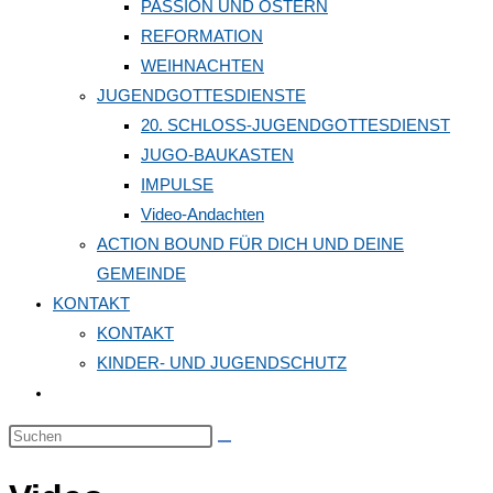
PASSION UND OSTERN
REFORMATION
WEIHNACHTEN
JUGENDGOTTESDIENSTE
20. SCHLOSS-JUGENDGOTTESDIENST
JUGO-BAUKASTEN
IMPULSE
Video-Andachten
ACTION BOUND FÜR DICH UND DEINE
GEMEINDE
KONTAKT
KONTAKT
KINDER- UND JUGENDSCHUTZ
Website-
Suche
Diese
umschalten
Website
durchsuchen