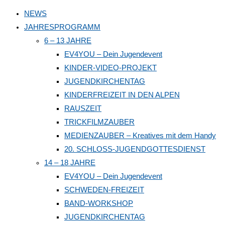
to
NEWS
close
JAHRESPROGRAMM
the
6 – 13 JAHRE
search
EV4YOU – Dein Jugendevent
panel.
KINDER-VIDEO-PROJEKT
JUGENDKIRCHENTAG
KINDERFREIZEIT IN DEN ALPEN
RAUSZEIT
TRICKFILMZAUBER
MEDIENZAUBER – Kreatives mit dem Handy
20. SCHLOSS-JUGENDGOTTESDIENST
14 – 18 JAHRE
EV4YOU – Dein Jugendevent
SCHWEDEN-FREIZEIT
BAND-WORKSHOP
JUGENDKIRCHENTAG