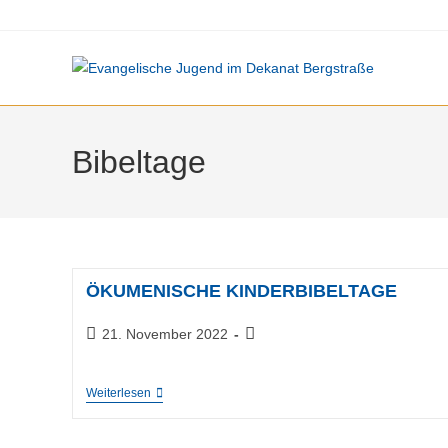
Zum
Inhalt
springen
Bibeltage
ÖKUMENISCHE KINDERBIBELTAGE
Beitrag
Beitrags-
21. November 2022
veröffentlicht:
Kategorie:
ÖKUMENISCHE
Weiterlesen
KINDERBIBELTAGE