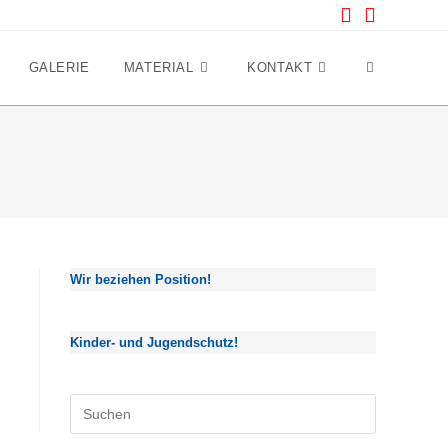
GALERIE
MATERIAL
KONTAKT
Website-
Suche
umschalten
Wir beziehen Position!
Kinder- und Jugendschutz!
Press
Escape