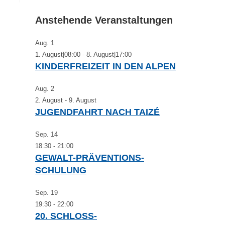
to
close
Anstehende Veranstaltungen
the
search
Aug.
1
panel.
1. August|08:00
-
8. August|17:00
KINDERFREIZEIT IN DEN ALPEN
Aug.
2
2. August
-
9. August
JUGENDFAHRT NACH TAIZÉ
Sep.
14
18:30
-
21:00
GEWALT-PRÄVENTIONS-
SCHULUNG
Sep.
19
19:30
-
22:00
20. SCHLOSS-