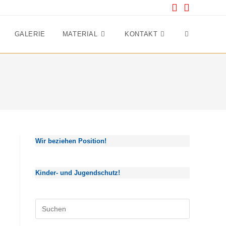
GALERIE
MATERIAL
KONTAKT
Website-
Suche
umschalten
Wir beziehen Position!
Kinder- und Jugendschutz!
Press
Escape