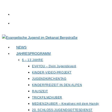
Zum
Inhalt
springen
NEWS
JAHRESPROGRAMM
6 – 13 JAHRE
EV4YOU – Dein Jugendevent
KINDER-VIDEO-PROJEKT
JUGENDKIRCHENTAG
KINDERFREIZEIT IN DEN ALPEN
RAUSZEIT
TRICKFILMZAUBER
MEDIENZAUBER – Kreatives mit dem Handy
20. SCHLOSS-JUGENDGOTTESDIENST