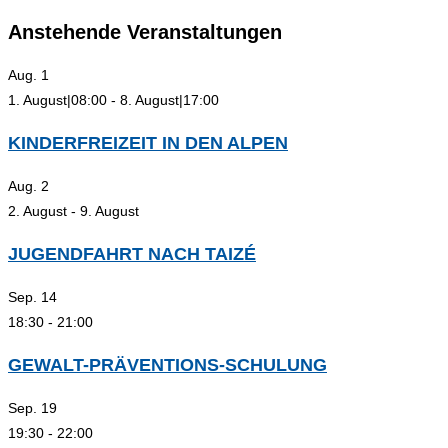
Escape
Anstehende Veranstaltungen
to
close
Aug.
1
the
1. August|08:00
-
8. August|17:00
search
panel.
KINDERFREIZEIT IN DEN ALPEN
Aug.
2
2. August
-
9. August
JUGENDFAHRT NACH TAIZÉ
Sep.
14
18:30
-
21:00
GEWALT-PRÄVENTIONS-SCHULUNG
Sep.
19
19:30
-
22:00