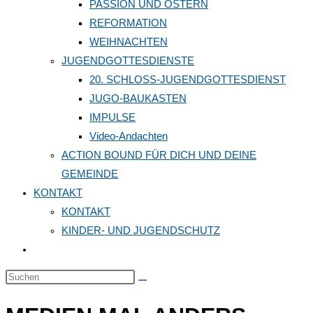
PASSION UND OSTERN
REFORMATION
WEIHNACHTEN
JUGENDGOTTESDIENSTE
20. SCHLOSS-JUGENDGOTTESDIENST
JUGO-BAUKASTEN
IMPULSE
Video-Andachten
ACTION BOUND FÜR DICH UND DEINE
GEMEINDE
KONTAKT
KONTAKT
KINDER- UND JUGENDSCHUTZ
Website-
Suche
Diese
umschalten
Website
durchsuchen