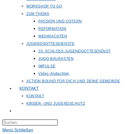
WORKSHOP TO GO
ZUM THEMA
PASSION UND OSTERN
REFORMATION
WEIHNACHTEN
JUGENDGOTTESDIENSTE
20. SCHLOSS-JUGENDGOTTESDIENST
JUGO-BAUKASTEN
IMPULSE
Video-Andachten
ACTION BOUND FÜR DICH UND DEINE GEMEINDE
KONTAKT
KONTAKT
KINDER- UND JUGENDSCHUTZ
Website-
Suche
Press
umschalten
Escape
Menü
Schließen