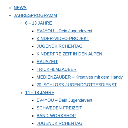
to
NEWS
close
JAHRESPROGRAMM
the
6 – 13 JAHRE
search
EV4YOU – Dein Jugendevent
panel.
KINDER-VIDEO-PROJEKT
JUGENDKIRCHENTAG
KINDERFREIZEIT IN DEN ALPEN
RAUSZEIT
TRICKFILMZAUBER
MEDIENZAUBER – Kreatives mit dem Handy
20. SCHLOSS-JUGENDGOTTESDIENST
14 – 18 JAHRE
EV4YOU – Dein Jugendevent
SCHWEDEN-FREIZEIT
BAND-WORKSHOP
JUGENDKIRCHENTAG