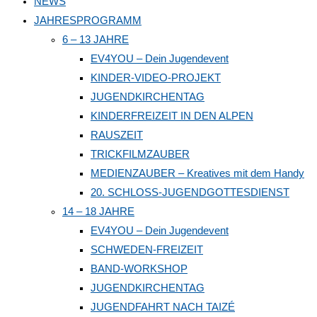
NEWS
close
JAHRESPROGRAMM
the
6 – 13 JAHRE
search
EV4YOU – Dein Jugendevent
panel.
KINDER-VIDEO-PROJEKT
JUGENDKIRCHENTAG
KINDERFREIZEIT IN DEN ALPEN
RAUSZEIT
TRICKFILMZAUBER
MEDIENZAUBER – Kreatives mit dem Handy
20. SCHLOSS-JUGENDGOTTESDIENST
14 – 18 JAHRE
EV4YOU – Dein Jugendevent
SCHWEDEN-FREIZEIT
BAND-WORKSHOP
JUGENDKIRCHENTAG
JUGENDFAHRT NACH TAIZÉ