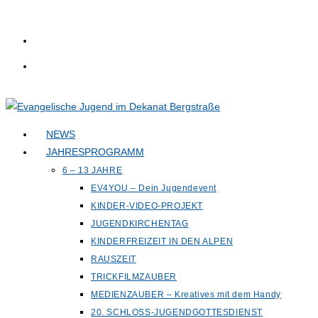
Zum
Inhalt
springen
NEWS
JAHRESPROGRAMM
6 – 13 JAHRE
EV4YOU – Dein Jugendevent
KINDER-VIDEO-PROJEKT
JUGENDKIRCHENTAG
KINDERFREIZEIT IN DEN ALPEN
RAUSZEIT
TRICKFILMZAUBER
MEDIENZAUBER – Kreatives mit dem Handy
20. SCHLOSS-JUGENDGOTTESDIENST