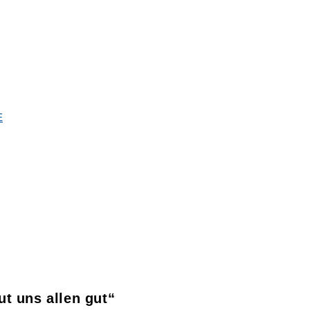
E
t uns allen gut“