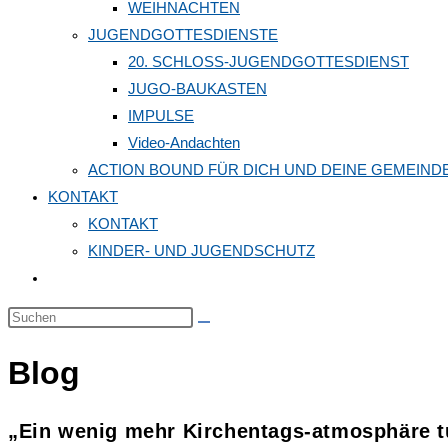
WEIHNACHTEN
JUGENDGOTTESDIENSTE
20. SCHLOSS-JUGENDGOTTESDIENST
JUGO-BAUKASTEN
IMPULSE
Video-Andachten
ACTION BOUND FÜR DICH UND DEINE GEMEIND
KONTAKT
KONTAKT
KINDER- UND JUGENDSCHUTZ
Website-
Suche
Diese
umschalten
Website
Blog
durchsuchen
„Ein wenig mehr Kirchentags-atmosphäre tu