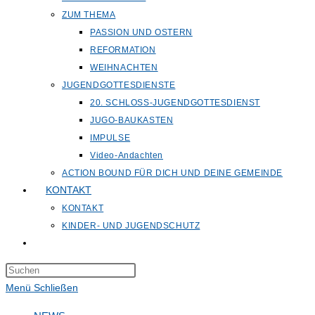
ZUM THEMA
PASSION UND OSTERN
REFORMATION
WEIHNACHTEN
JUGENDGOTTESDIENSTE
20. SCHLOSS-JUGENDGOTTESDIENST
JUGO-BAUKASTEN
IMPULSE
Video-Andachten
ACTION BOUND FÜR DICH UND DEINE GEMEINDE
KONTAKT
KONTAKT
KINDER- UND JUGENDSCHUTZ
Website-
Suche
Press
umschalten
Escape
Menü
Schließen
to